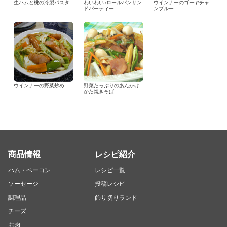
生ハムと桃の冷製パスタ
わいわい♪ロールパンサン
ウインナーのゴーヤチャ
ドパーティー
ンプルー
ウインナーの野菜炒め
野菜たっぷりのあんかけ
かた焼きそば
商品情報
レシピ紹介
ハム・ベーコン
レシピ一覧
ソーセージ
投稿レシピ
調理品
飾り切りランド
チーズ
お肉