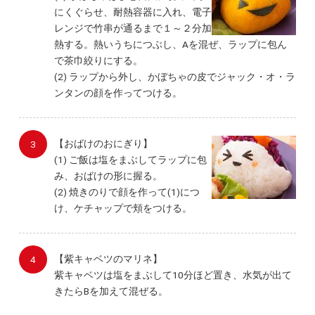
にくぐらせ、耐熱容器に入れ、電子
レンジで竹串が通るまで１～２分加
熱する。熱いうちにつぶし、Aを混ぜ、ラップに包ん
で茶巾絞りにする。
(2) ラップから外し、かぼちゃの皮でジャック・オ・ラ
ンタンの顔を作ってつける。
【おばけのおにぎり】
(1) ご飯は塩をまぶしてラップに包
み、おばけの形に握る。
(2) 焼きのりで顔を作って(1)につ
け、ケチャップで頬をつける。
【紫キャベツのマリネ】
紫キャベツは塩をまぶして10分ほど置き、水気が出て
きたらBを加えて混ぜる。