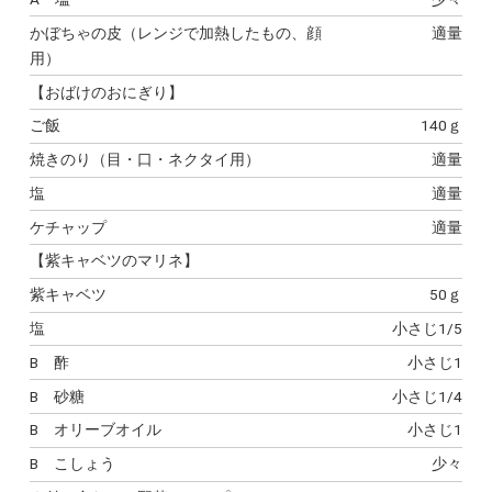
かぼちゃの皮（レンジで加熱したもの、顔
適量
用）
【おばけのおにぎり】
ご飯
140ｇ
焼きのり（目・口・ネクタイ用）
適量
塩
適量
ケチャップ
適量
【紫キャベツのマリネ】
紫キャベツ
50ｇ
塩
小さじ1/5
B 酢
小さじ1
B 砂糖
小さじ1/4
B オリーブオイル
小さじ1
B こしょう
少々