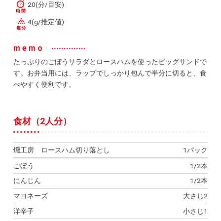
20(分/目安)
4(g/推定値)
memo
たっぷりのごぼうサラダとロースハムを使ったビッグサンドで
す。お弁当用には、ラップでしっかり包んで半分に切ると、食
べやすく便利です。
食材（2人分）
燻工房 ロースハム切り落とし
1パック
ごぼう
1/2本
にんじん
1/2本
マヨネーズ
大さじ2
洋辛子
小さじ1