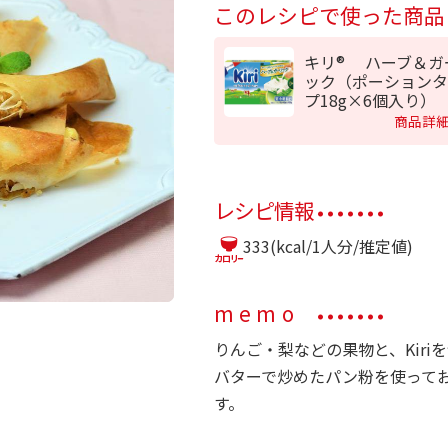
このレシピで使った商品
キリ® ハーブ＆ガ
ック（ポーションタ
プ18g×6個入り）
商品詳
レシピ情報
333(kcal/1人分/推定値)
memo
りんご・梨などの果物と、Kir
バターで炒めたパン粉を使って
す。