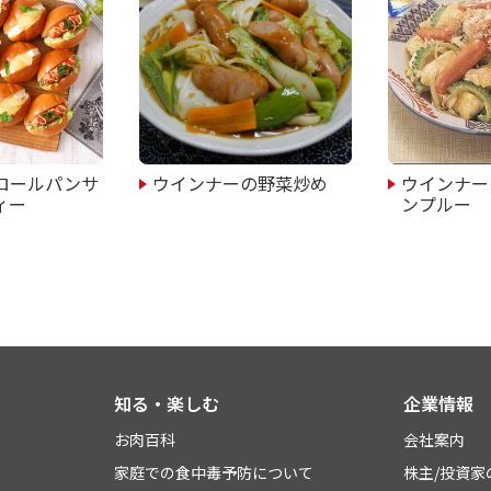
ロールパンサ
ウインナーの野菜炒め
ウインナー
ィー
ンプルー
知る・楽しむ
企業情報
お肉百科
会社案内
家庭での食中毒予防について
株主/投資家