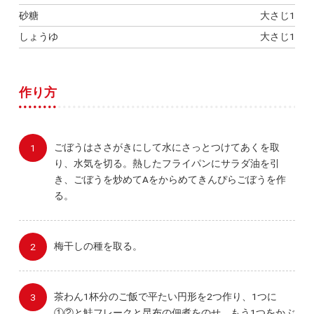
砂糖
大さじ1
しょうゆ
大さじ1
作り方
ごぼうはささがきにして水にさっとつけてあくを取
り、水気を切る。熱したフライパンにサラダ油を引
き、ごぼうを炒めてAをからめてきんぴらごぼうを作
る。
梅干しの種を取る。
茶わん1杯分のご飯で平たい円形を2つ作り、1つに
①②と鮭フレークと昆布の佃煮をのせ、もう1つをかぶ