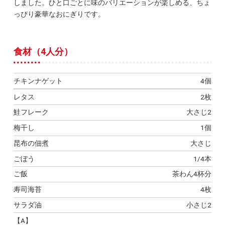
しました。ひと口ごとに味のバリエーションが楽しめる、ちょ
っぴり豪華なおにぎりです。
食材（4人分）
チキンナゲット
4個
レタス
2枚
鮭フレーク
大さじ2
梅干し
1個
昆布の佃煮
大さじ
ごぼう
1/4本
ご飯
茶わん4杯分
寿司海苔
4枚
サラダ油
小さじ2
【A】