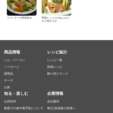
ウインナーの野菜炒め
野菜たっぷりのあんかけ
かた焼きそば
商品情報
レシピ紹介
ハム・ベーコン
レシピ一覧
ソーセージ
投稿レシピ
調理品
飾り切りランド
チーズ
お肉
知る・楽しむ
企業情報
お肉百科
会社案内
家庭での食中毒予防について
株主/投資家の皆様へ