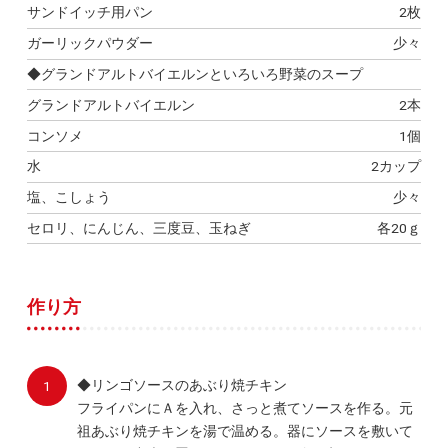
サンドイッチ用パン
2枚
ガーリックパウダー
少々
◆グランドアルトバイエルンといろいろ野菜のスープ
グランドアルトバイエルン
2本
コンソメ
1個
水
2カップ
塩、こしょう
少々
セロリ、にんじん、三度豆、玉ねぎ
各20ｇ
作り方
◆リンゴソースのあぶり焼チキン
フライパンにＡを入れ、さっと煮てソースを作る。元
祖あぶり焼チキンを湯で温める。器にソースを敷いて