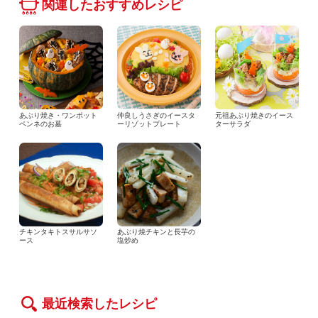
関連したおすすめレシピ
あぶり焼き・ワンポット
仲良しうさぎのイースタ
元祖あぶり焼きのイース
ペンネのお墓
ーリゾットプレート
ターサラダ
チキンタキトスサルサソ
あぶり焼チキンと長芋の
ース
塩炒め
最近検索したレシピ