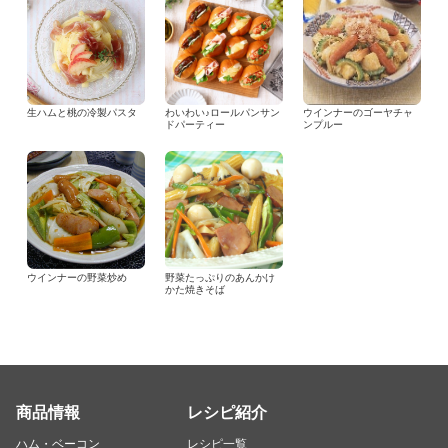
生ハムと桃の冷製パスタ
わいわい♪ロールパンサン
ウインナーのゴーヤチャ
ドパーティー
ンプルー
ウインナーの野菜炒め
野菜たっぷりのあんかけ
かた焼きそば
商品情報
レシピ紹介
ハム・ベーコン
レシピ一覧