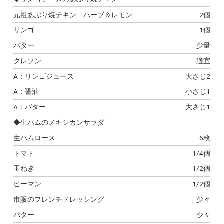
元祖あぶり焼チキン ハーブ＆レモン
2個
リンゴ
1個
バター
少量
クレソン
適宜
A：リンゴジュース
大さじ2
A：醤油
小さじ1
A：バター
大さじ1
◆生ハムのメキシカンサラダ
生ハムロース
6枚
トマト
1/4個
玉ねぎ
1/2個
ピーマン
1/2個
市販のフレンチドレッシング
少々
バター
少々