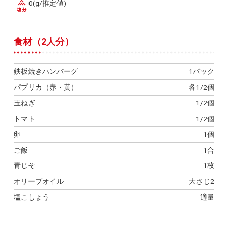
0(g/推定値)
食材（2人分）
鉄板焼きハンバーグ
1パック
パプリカ（赤・黄）
各1/2個
玉ねぎ
1/2個
トマト
1/2個
卵
1個
ご飯
1合
青じそ
1枚
オリーブオイル
大さじ2
塩こしょう
適量