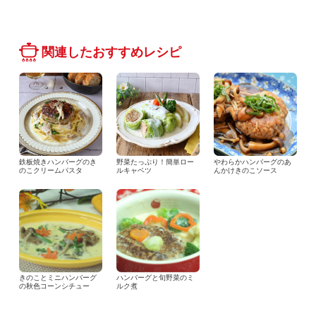
関連したおすすめレシピ
鉄板焼きハンバーグのき
野菜たっぷり！簡単ロー
やわらかハンバーグのあ
のこクリームパスタ
ルキャベツ
んかけきのこソース
きのことミニハンバーグ
ハンバーグと旬野菜のミ
の秋色コーンシチュー
ルク煮