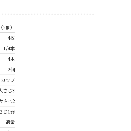
（2個）
4枚
1/4本
4本
2個
3カップ
大さじ3
大さじ2
さじ1弱
適量