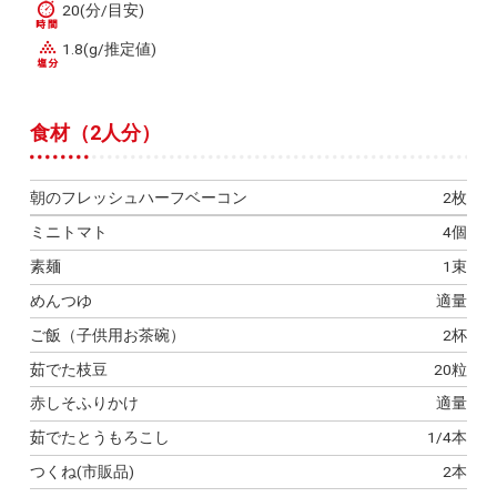
20(分/目安)
1.8(g/推定値)
食材（2人分）
朝のフレッシュハーフベーコン
2枚
ミニトマト
4個
素麺
1束
めんつゆ
適量
ご飯（子供用お茶碗）
2杯
茹でた枝豆
20粒
赤しそふりかけ
適量
茹でたとうもろこし
1/4本
つくね(市販品)
2本