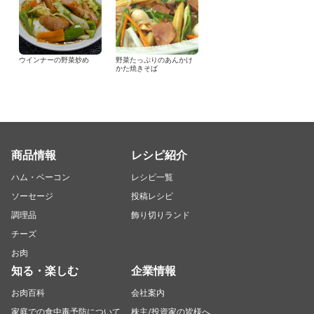
ウインナーの野菜炒め
野菜たっぷりのあんかけ
かた焼きそば
商品情報
レシピ紹介
ハム・ベーコン
レシピ一覧
ソーセージ
投稿レシピ
調理品
飾り切りランド
チーズ
お肉
知る・楽しむ
企業情報
お肉百科
会社案内
家庭での食中毒予防について
株主/投資家の皆様へ