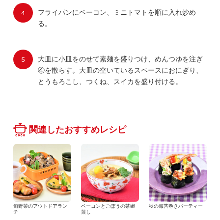
フライパンにベーコン、ミニトマトを順に入れ炒め
る。
大皿に小皿をのせて素麺を盛りつけ、めんつゆを注ぎ
④を散らす。大皿の空いているスペースにおにぎり、
とうもろこし、つくね、スイカを盛り付ける。
関連したおすすめレシピ
旬野菜のアウトドアラン
ベーコンとごぼうの茶碗
秋の海苔巻きパーティー
チ
蒸し