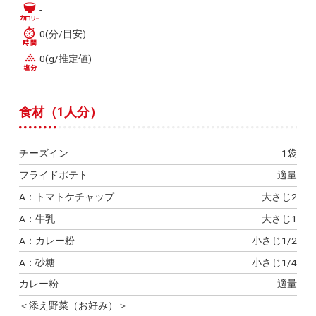
-
0(分/目安)
0(g/推定値)
食材（1人分）
チーズイン
1袋
フライドポテト
適量
A：トマトケチャップ
大さじ2
A：牛乳
大さじ1
A：カレー粉
小さじ1/2
A：砂糖
小さじ1/4
カレー粉
適量
＜添え野菜（お好み）＞