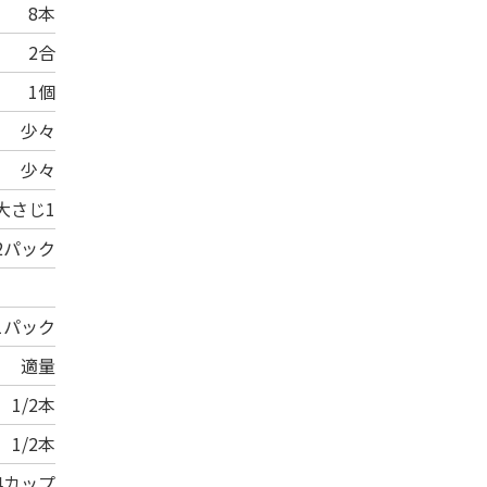
8本
2合
1個
少々
少々
大さじ1
2パック
1パック
適量
1/2本
1/2本
4カップ