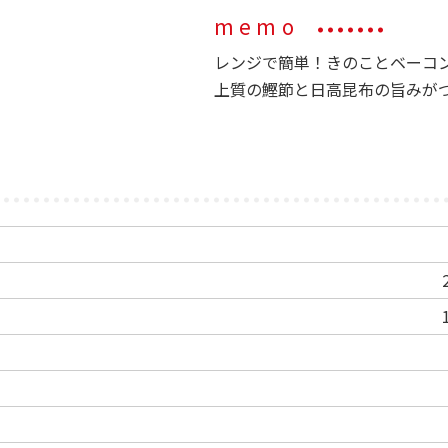
memo
レンジで簡単！きのことベーコ
上質の鰹節と日高昆布の旨みが