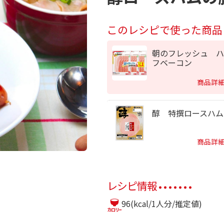
このレシピで使った商品
朝のフレッシュ ハ
フベーコン
商品詳
醇 特撰ロースハム
商品詳
レシピ情報
96(kcal/1人分/推定値)