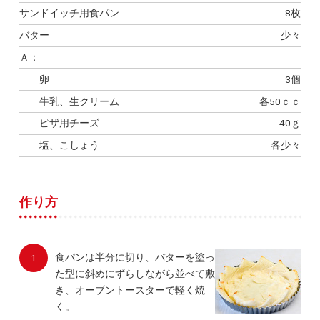
サンドイッチ用食パン
8枚
バター
少々
Ａ：
卵
3個
牛乳、生クリーム
各50ｃｃ
ピザ用チーズ
40ｇ
塩、こしょう
各少々
作り方
食パンは半分に切り、バターを塗っ
た型に斜めにずらしながら並べて敷
き、オーブントースターで軽く焼
く。