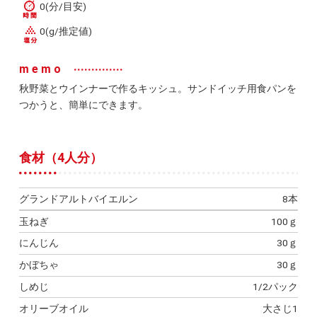
0(分/目安)
0(g/推定値)
memo
秋野菜とウインナーで作るキッシュ。サンドイッチ用食パンを
つかうと、簡単にできます。
食材（4人分）
グランドアルトバイエルン
8本
玉ねぎ
100ｇ
にんじん
30ｇ
かぼちゃ
30ｇ
しめじ
1/2パック
オリーブオイル
大さじ1