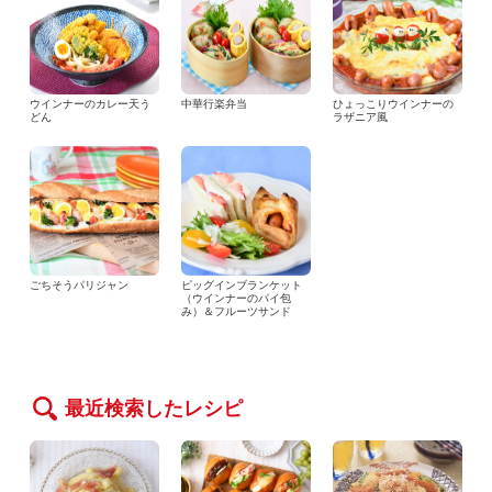
ウインナーのカレー天う
中華行楽弁当
ひょっこりウインナーの
どん
ラザニア風
ごちそうパリジャン
ピッグインブランケット
（ウインナーのパイ包
み）＆フルーツサンド
最近検索したレシピ