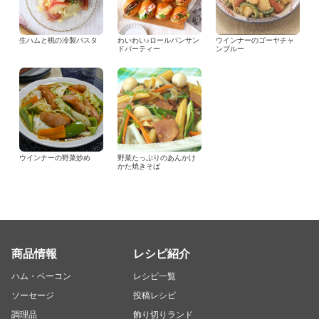
生ハムと桃の冷製パスタ
わいわい♪ロールパンサン
ウインナーのゴーヤチャ
ドパーティー
ンプルー
ウインナーの野菜炒め
野菜たっぷりのあんかけ
かた焼きそば
商品情報
レシピ紹介
ハム・ベーコン
レシピ一覧
ソーセージ
投稿レシピ
調理品
飾り切りランド