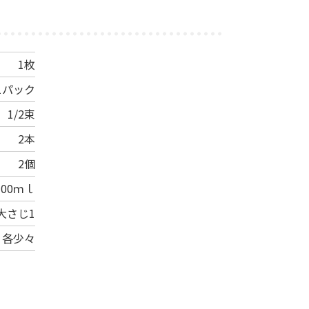
1枚
1パック
1/2束
2本
2個
100ｍｌ
大さじ1
各少々