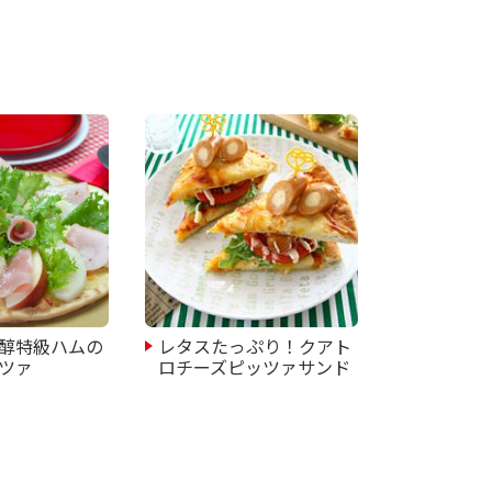
醇特級ハムの
レタスたっぷり！クアト
ツァ
ロチーズピッツァサンド