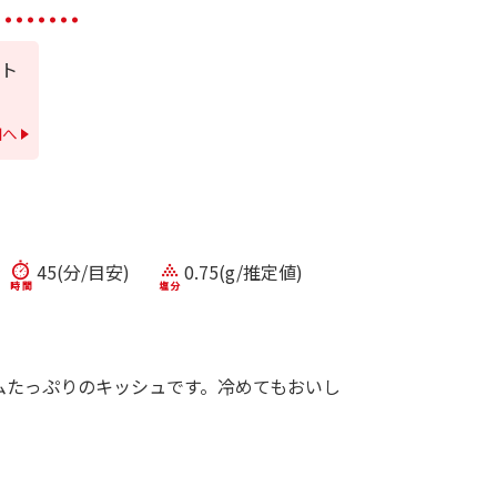
ト
細へ
45(分/目安)
0.75(g/推定値)
ムたっぷりのキッシュです。冷めてもおいし