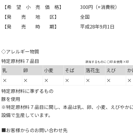
【希 望 小 売 価 格】
300円（+消費税）
【発 売 地 区】
全国
【発 売 時 期】
平成28年9月1日
◇アレルギー物質
特定原材料７品目
該当するものに ○印 未使用 ×印
乳
卵
小麦
そば
落花生
えび
か
×
×
×
×
×
×
×
特定原材料に準ずるもの
豚を使用
※特定原材料７品目に関し、本品は乳、卵、小麦、えびやか
設備で生産しています。
■お客様からのお問い合わせ先