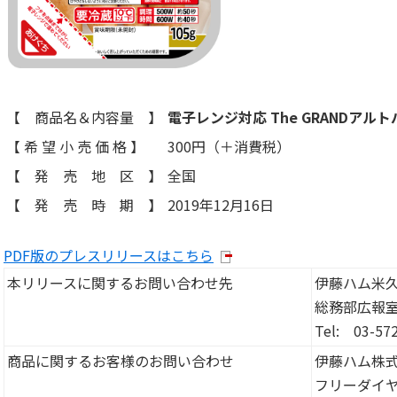
【 商品名＆内容量 】
電子レンジ対応 The GRANDアルト
【 希 望 小 売 価 格 】
300円（＋消費税）
【 発 売 地 区 】
全国
【 発 売 時 期 】
2019年12月16日
PDF版のプレスリリースはこちら
本リリースに関するお問い合わせ先
伊藤ハム米
総務部広報
Tel: 03-57
商品に関するお客様のお問い合わせ
伊藤ハム株
フリーダイヤル: