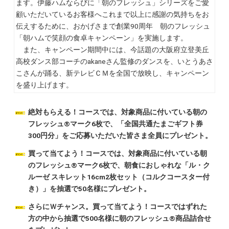
ます。伊藤ハムならびに「朝のフレッシュ」シリーズをご愛
顧いただいているお客様へこれまで以上に感謝の気持ちをお
伝えするために、おかげさまで創業90周年 朝のフレッシュ
「朝ハムで笑顔の食卓キャンペーン」を実施します。
また、キャンペーン期間中には、今話題の大阪府立登美丘
高校ダンス部コーチのakaneさん監修のダンスを、いとうあさ
こさんが踊る、新テレビＣＭを全国で放映し、キャンペーン
を盛り上げます。
絶対もらえる！コースでは、対象商品に付いている朝の
フレッシュ®マーク6枚で、「全国共通たまごギフト券
300円分」をご応募いただいた皆さま全員にプレゼント。
買って当てよう！コースでは、対象商品に付いている朝
のフレッシュ®マーク6枚で、朝食におしゃれな「ル・ク
ルーゼ スキレット16cm2枚セット（コルクコースター付
き）」を抽選で50名様にプレゼント。
さらにＷチャンス。買って当てよう！コースではずれた
方の中から抽選で500名様に朝のフレッシュ®商品詰合せ