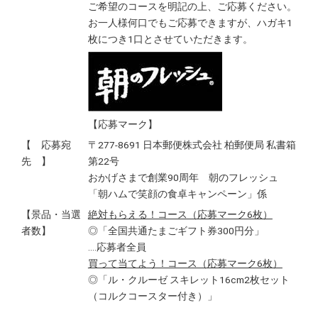
ご希望のコースを明記の上、ご応募ください。
お一人様何口でもご応募できますが、ハガキ1
枚につき1口とさせていただきます。
【応募マーク】
【 応募宛
〒277-8691 日本郵便株式会社 柏郵便局 私書箱
先 】
第22号
おかげさまで創業90周年 朝のフレッシュ
「朝ハムで笑顔の食卓キャンペーン」係
【景品・当選
絶対もらえる！コース（応募マーク6枚）
者数】
◎「全国共通たまごギフト券300円分」
‥‥応募者全員
買って当てよう！コース（応募マーク6枚）
◎「ル・クルーゼ スキレット16cm2枚セット
（コルクコースター付き）」