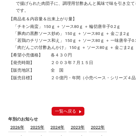
で揚げられた肉団子に、調理用甘酢あんと風味で味を引き立て
です。
【商品名＆内容量＆出来上がり量】
「チキン南蛮」 150ｇ ＋ ソース80ｇ ＋ 輪切唐辛子0.2ｇ
「豚肉の黒酢ソース炒め」 150ｇ ＋ ソース80ｇ ＋ 金ごま2ｇ
「若鶏のチリソース和え」 150ｇ ＋ ソース80ｇ ＋ 一味唐辛子0.
「肉だんごの甘酢あんかけ」 150ｇ ＋ ソース80ｇ ＋ 金ごま2ｇ
【希望小売価格】
各４３０円
【発売時期】
２００３年７月１５日
【販売地区】
全 国
【販売目標】
２０億円・年間（小売ベース・シリーズ４品
一覧へ戻る
年別のお知らせ
2026年
2025年
2024年
2023年
2022年