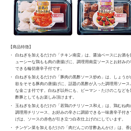
【商品特徴】
・
白ねぎを加えるだけの「チキン南蛮」は、醤油ベースにお酒を
ューシーな鶏もも肉の唐揚げに、調理用南蛮ソースとお好みの
できる輪切唐辛子付です。
・
白ねぎを加えるだけの「豚肉の黒酢ソース炒め」は、しょうが
欲をそそる豚肉の唐揚げに、話題の黒酢が入った調理用ソース
な金ごま付です。白ねぎ以外にも、ピーマン・たけのこなどを
酢豚としてもお楽しみ頂けます。
・
玉ねぎを加えるだけの「若鶏のチリソース和え」は、鶏むね肉
調理用チリソース、お好みの辛さに調節できる一味唐辛子付き
げは、ソースの赤色が引き立つ白衣仕上げのにしています。
・
チンゲン菜を加えるだけの「肉だんごの甘酢あんかけ」は、香