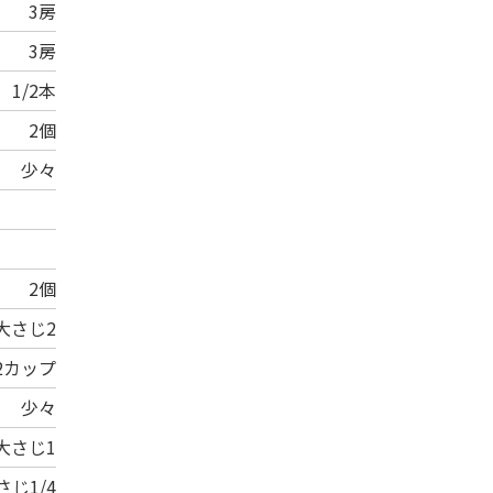
3房
3房
1/2本
2個
少々
2個
大さじ2
/2カップ
少々
大さじ1
さじ1/4