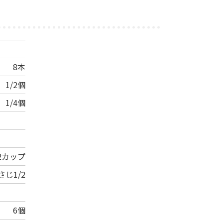
8本
1/2個
1/4個
/2カップ
さじ1/2
6個