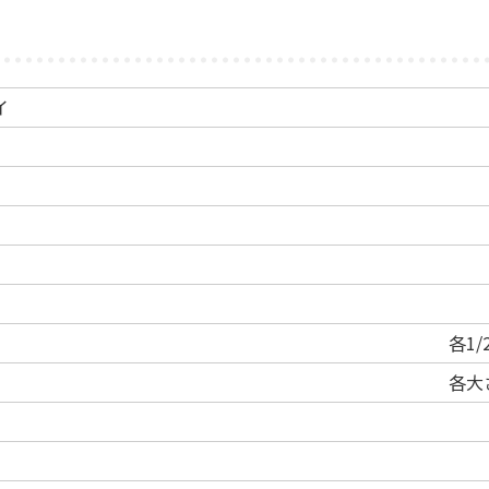
イ
各1
各大