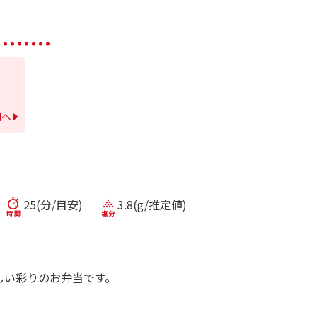
細へ
25(分/目安)
3.8(g/推定値)
しい彩りのお弁当です。