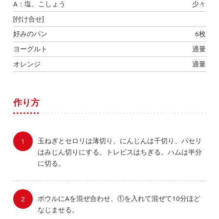
A：塩、こしょう
少々
[付け合せ]
好みのパン
6枚
ヨーグルト
適量
オレンジ
適量
作り方
玉ねぎとセロリは薄切り、にんじんは千切り、パセリ
はみじん切りにする。トレビスはちぎる。ハムは半分
に切る。
ボウルにAを混ぜ合わせ、①を入れて混ぜて10分ほど
なじませる。