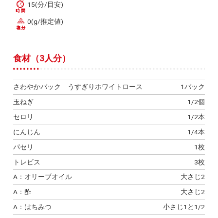
15(分/目安)
0(g/推定値)
食材（3人分）
さわやかパック うすぎりホワイトロース
1パック
玉ねぎ
1/2個
セロリ
1/2本
にんじん
1/4本
パセリ
1枚
トレビス
3枚
A：オリーブオイル
大さじ2
A：酢
大さじ2
A：はちみつ
小さじ1と1/2