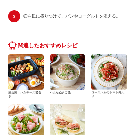
②を皿に盛りつけて、パンやヨーグルトを添える。
関連したおすすめレシピ
屋台風 ハムチーズ箸巻
ハムたぬきご飯
ロースハムのトマト丼ぶ
き
り