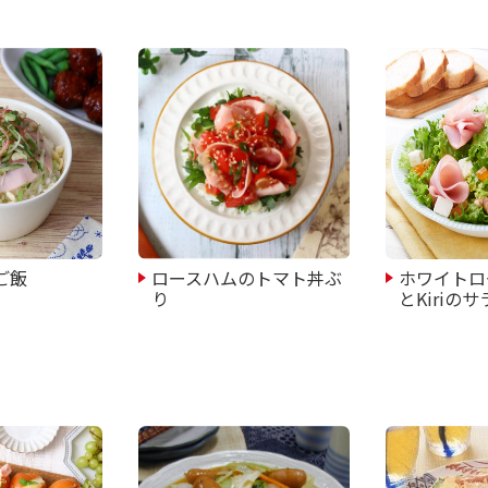
ご飯
ロースハムのトマト丼ぶ
ホワイトロ
り
とKiriの