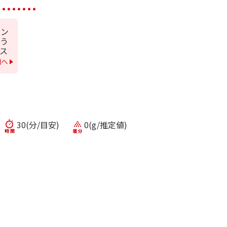
パン
う
ス
細へ
30(分/目安)
0(g/推定値)