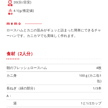
20(分/目安)
4.1(g/推定値)
memo
ロースハムとカニの旨みがギュッと詰まった簡単にできるチャ
ーハンです。カニカマでも美味しく作れます。
食材（2人分）
朝のフレッシュロースハム
4枚
カニ身
100ｇ(カニ缶1
缶)
長ねぎ（緑の部分）
1/3本
A：
湯
1と1/2カップ