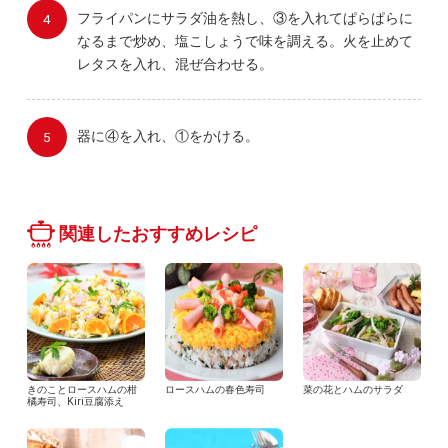
フライパンにサラダ油を熱し、③を入れてぱらぱらに
なるまで炒め、塩こしょうで味を調える。火を止めて
レタスを入れ、混ぜ合わせる。
器に④を入れ、①をかける。
関連したおすすめレシピ
きのことロースハムの柑
ロースハムの春色寿司
菜の花とハムのサラダ
橘寿司、Kiri豆腐添え