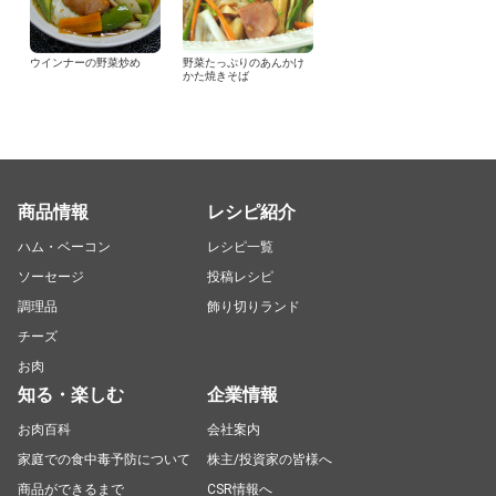
ウインナーの野菜炒め
野菜たっぷりのあんかけ
かた焼きそば
商品情報
レシピ紹介
ハム・ベーコン
レシピ一覧
ソーセージ
投稿レシピ
調理品
飾り切りランド
チーズ
お肉
知る・楽しむ
企業情報
お肉百科
会社案内
家庭での食中毒予防について
株主/投資家の皆様へ
商品ができるまで
CSR情報へ