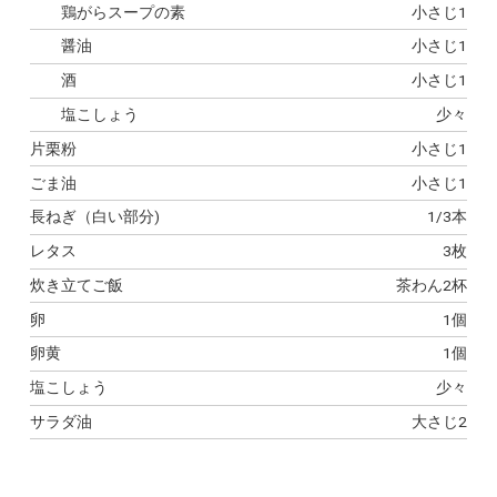
鶏がらスープの素
小さじ1
醤油
小さじ1
酒
小さじ1
塩こしょう
少々
片栗粉
小さじ1
ごま油
小さじ1
長ねぎ（白い部分)
1/3本
レタス
3枚
炊き立てご飯
茶わん2杯
卵
1個
卵黄
1個
塩こしょう
少々
サラダ油
大さじ2