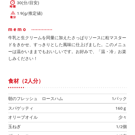
30(分/目安)
1.9(g/推定値)
memo
牛乳と生クリームを同量に加えたさっぱりソースに粒マスター
ドをきかせ、すっきりとした風味に仕上げました。このメニュ
ーは温かいままでもおいしいです。お好みで、「温・冷」お楽
しみください！
食材（2人分）
朝のフレッシュ ロースハム
1パック
スパゲッティ
160ｇ
オリーブオイル
少々
玉ねぎ
1/2個