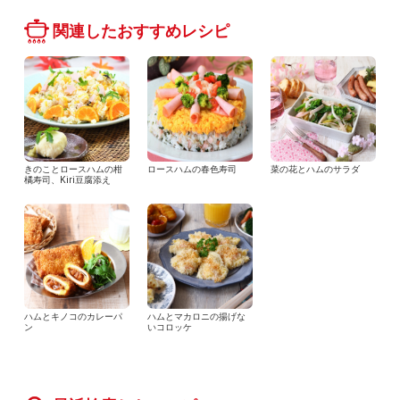
関連したおすすめレシピ
きのことロースハムの柑
ロースハムの春色寿司
菜の花とハムのサラダ
橘寿司、Kiri豆腐添え
ハムとキノコのカレーパ
ハムとマカロニの揚げな
ン
いコロッケ