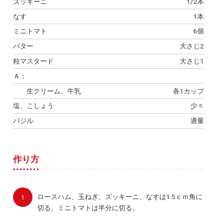
ズッキーニ
1/2本
なす
1本
ミニトマト
6個
バター
大さじ2
粒マスタード
大さじ1
Ａ：
生クリーム、牛乳
各1カップ
塩、こしょう
少々
バジル
適量
作り方
ロースハム、玉ねぎ、ズッキーニ、なすは1.5ｃｍ角に
切る。ミニトマトは半分に切る。