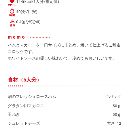
144(kcal/1人分/推定値)
40(分/目安)
0.4(g/推定値)
memo
ハムとマカロニを一口サイズにまとめ、焼いて仕上げるご馳走
コロッケです。
ホワイトソースの優しい味わいで、冷めてもおいしいです。
食材（5人分）
朝のフレッシュロースハム
1パック
グラタン用マカロニ
50ｇ
玉ねぎ
50ｇ
シュレッドチーズ
大さじ2