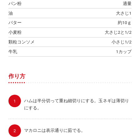
パン粉
適量
油
大さじ1
バター
約10ｇ
小麦粉
大さじ2と1/2
顆粒コンソメ
小さじ1/2
牛乳
1カップ
作り方
ハムは半分切って重ね細切りにする。玉ネギは薄切り
にする。
マカロニは表示通りに茹でる。