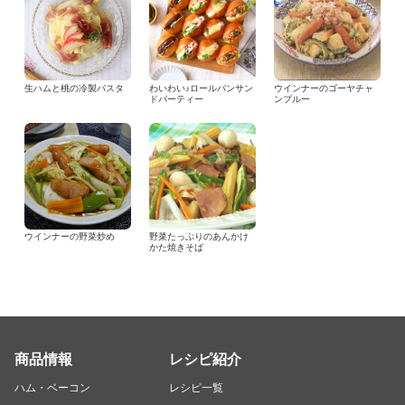
生ハムと桃の冷製パスタ
わいわい♪ロールパンサン
ウインナーのゴーヤチャ
ドパーティー
ンプルー
ウインナーの野菜炒め
野菜たっぷりのあんかけ
かた焼きそば
商品情報
レシピ紹介
ハム・ベーコン
レシピ一覧