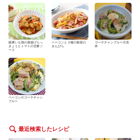
薩摩いも鶏の唐揚げらっ
ベーコンと３種の根菜の
ゴーヤチャンプルー月見
きょうとトマトの甘酢ソ
きんぴら
丼
ース
ベーコンのゴーヤチャン
プルー
最近検索したレシピ