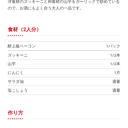
洋食材のズッキーニと和食材の山芋をガーリックで炒めている
ので、お酒にもよく合う大人の一品です。
食材（2人分）
醇上級ベーコン
1パック
ズッキーニ
1/2本
山芋
1/2本
にんにく
1片
サラダ油
適量
塩こしょう
適量
作り方