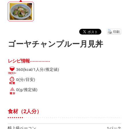
印刷
ゴーヤチャンプルー月見丼
レシピ情報
360(kcal/1人分/推定値)
0(分/目安)
0(g/推定値)
食材（2人分）
醇上級ベーコン
1パック