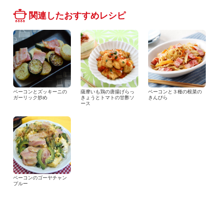
関連したおすすめレシピ
ベーコンとズッキーニの
薩摩いも鶏の唐揚げらっ
ベーコンと３種の根菜の
ガーリック炒め
きょうとトマトの甘酢ソ
きんぴら
ース
ベーコンのゴーヤチャン
プルー