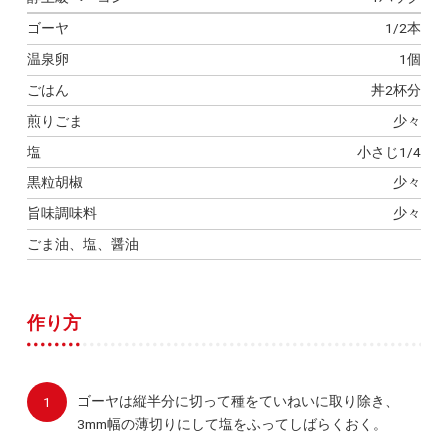
ゴーヤ
1/2本
温泉卵
1個
ごはん
丼2杯分
煎りごま
少々
塩
小さじ1/4
黒粒胡椒
少々
旨味調味料
少々
ごま油、塩、醤油
作り方
ゴーヤは縦半分に切って種をていねいに取り除き、
3mm幅の薄切りにして塩をふってしばらくおく。