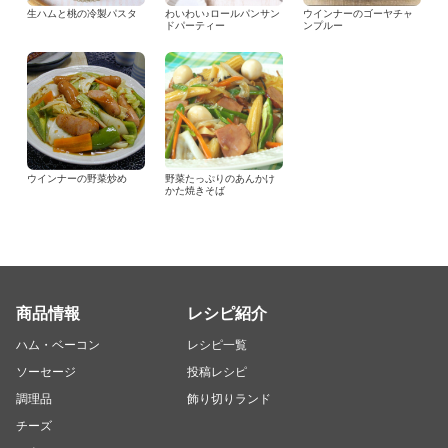
生ハムと桃の冷製パスタ
わいわい♪ロールパンサン
ウインナーのゴーヤチャ
ドパーティー
ンプルー
ウインナーの野菜炒め
野菜たっぷりのあんかけ
かた焼きそば
商品情報
レシピ紹介
ハム・ベーコン
レシピ一覧
ソーセージ
投稿レシピ
調理品
飾り切りランド
チーズ