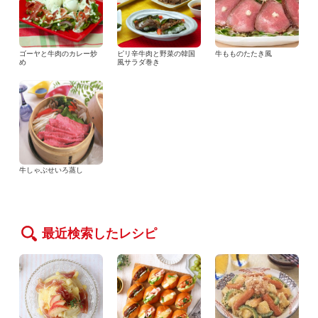
ゴーヤと牛肉のカレー炒
ピリ辛牛肉と野菜の韓国
牛もものたたき風
め
風サラダ巻き
牛しゃぶせいろ蒸し
最近検索したレシピ