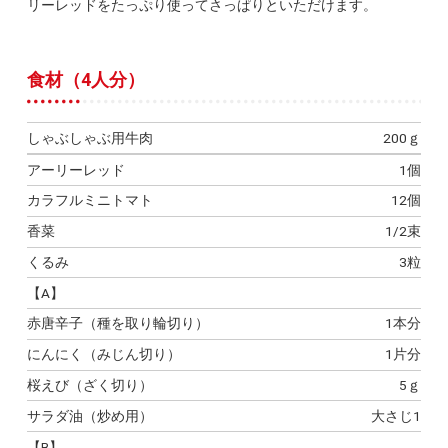
リーレッドをたっぷり使ってさっぱりといただけます。
食材（4人分）
しゃぶしゃぶ用牛肉
200ｇ
アーリーレッド
1個
カラフルミニトマト
12個
香菜
1/2束
くるみ
3粒
【A】
赤唐辛子（種を取り輪切り）
1本分
にんにく（みじん切り）
1片分
桜えび（ざく切り）
5ｇ
サラダ油（炒め用）
大さじ1
【B】