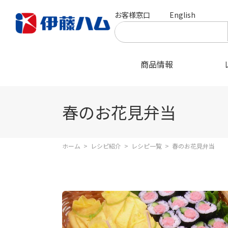
お客様窓口
English
商品情報
春のお花見弁当
ホーム
>
レシピ紹介
>
レシピ一覧
>
春のお花見弁当