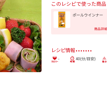
このレシピで使った商品
ポールウインナー
商品詳
レシピ情報
-
40(分/目安)