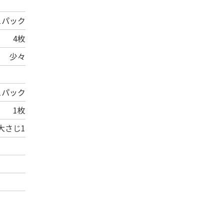
1パック
4枚
少々
1パック
1枚
大さじ1