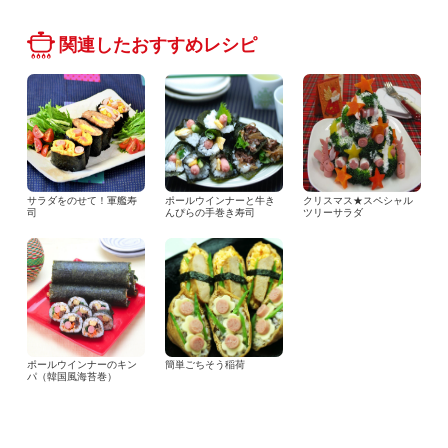
関連したおすすめレシピ
サラダをのせて！軍艦寿
ポールウインナーと牛き
クリスマス★スペシャル
司
んぴらの手巻き寿司
ツリーサラダ
ポールウインナーのキン
簡単ごちそう稲荷
パ（韓国風海苔巻）