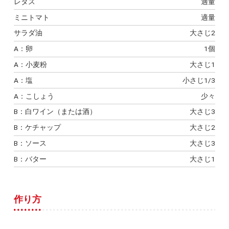
レタス
適量
ミニトマト
適量
サラダ油
大さじ2
A：卵
1個
A：小麦粉
大さじ1
A：塩
小さじ1/3
A：こしょう
少々
B：白ワイン（または酒）
大さじ3
B：ケチャップ
大さじ2
B：ソース
大さじ3
B：バター
大さじ1
作り方