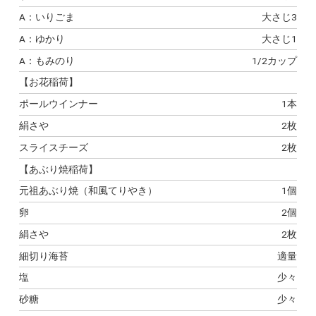
A：いりごま
大さじ3
A：ゆかり
大さじ1
A：もみのり
1/2カップ
【お花稲荷】
ポールウインナー
1本
絹さや
2枚
スライスチーズ
2枚
【あぶり焼稲荷】
元祖あぶり焼（和風てりやき）
1個
卵
2個
絹さや
2枚
細切り海苔
適量
塩
少々
砂糖
少々