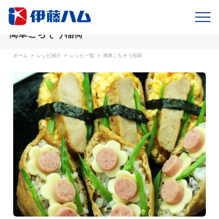
簡単ごちそう稲荷
ホーム
>
レシピ紹介
>
レシピ一覧
>
簡単ごちそう稲荷