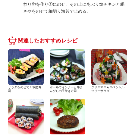
炒り卵を作り①にのせ、その上にあぶり焼チキンと絹
さやをのせて細切り海苔で止める。
関連したおすすめレシピ
サラダをのせて！軍艦寿
ポールウインナーと牛き
クリスマス★スペシャル
司
んぴらの手巻き寿司
ツリーサラダ