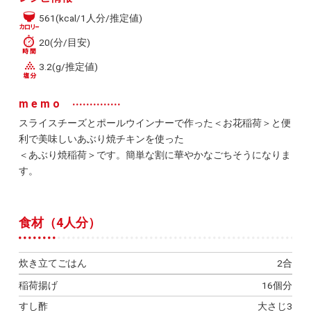
561(kcal/1人分/推定値)
20(分/目安)
3.2(g/推定値)
memo
スライスチーズとポールウインナーで作った＜お花稲荷＞と便
利で美味しいあぶり焼チキンを使った
＜あぶり焼稲荷＞です。簡単な割に華やかなごちそうになりま
す。
食材（4人分）
炊き立てごはん
2合
稲荷揚げ
16個分
すし酢
大さじ3