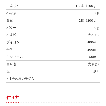
にんじん
1/2本（100ｇ）
小かぶ
2個
白菜
2枚（200ｇ）
バター
20ｇ
小麦粉
大さじ2
ブイヨン
400ｍｌ
牛乳
200ｍｌ
生クリーム
50ｍｌ
白味噌
大さじ2
塩
少々
※柚子の皮の千切り
作り方