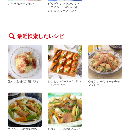
ごちそうパリジャン
ピッグインブランケット
（ウインナーのパイ包
み）＆フルーツサンド
最近検索したレシピ
生ハムと桃の冷製パスタ
わいわい♪ロールパンサン
ウインナーのゴーヤチャ
ドパーティー
ンプルー
ウインナーの野菜炒め
野菜たっぷりのあんかけ