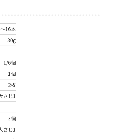
2～16本
30g
1/6個
1個
2枚
大さじ1
3個
大さじ1