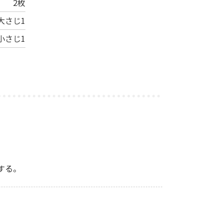
2枚
大さじ1
小さじ1
する。