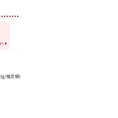
細へ
0(g/推定値)