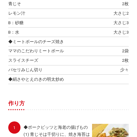
青じそ
2枚
レモン汁
大さじ2
B：砂糖
大さじ3
B：水
大さじ3
◆ミートボールのチーズ焼き
ママのこだわりミートボール
2袋
スライスチーズ
2枚
パセリみじん切り
少々
◆絹さやとえのきの明太炒め
作り方
◆ポークビッツと海老の揚げもの
(1) 青じそは千切りに、焼き海苔は