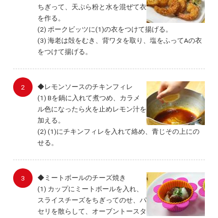
ちぎって、天ぷら粉と水を混ぜて衣
を作る。
(2) ポークビッツに(1)の衣をつけて揚げる。
(3) 海老は殻をむき、背ワタを取り、塩をふってAの衣
をつけて揚げる。
◆レモンソースのチキンフィレ
(1) Bを鍋に入れて煮つめ、カラメ
ル色になったら火を止めレモン汁を
加える。
(2) (1)にチキンフィレを入れて絡め、青じその上にの
せる。
◆ミートボールのチーズ焼き
(1) カップにミートボールを入れ、
スライスチーズをちぎってのせ、パ
セリを散らして、オーブントースタ