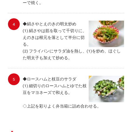
ーで焼く。
◆絹さやとえのきの明太炒め
(1) 絹さやは筋を取って千切りに、
えのきは根元を落として半分に切
る。
(2) フライパンにサラダ油を熱し、(1)を炒め、ほぐし
た明太子も加えて炒める。
◆ロースハムと枝豆のサラダ
(1) 細切りのロースハムとゆでた枝
豆をマヨネーズで和える。
◇上記を彩りよく弁当箱に詰め合わせる。