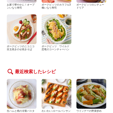
お家で華やかに！オープ
ポークビッツのカラフル3
ポークビッツのシチュー
ンいなり寿司
種いなり寿司
ドリア
ポークビッツのニコニコ
ポークビッツ ワイルド
目玉焼きのせ焼きそば
恐竜のコーンチャーハン
最近検索したレシピ
生ハムと桃の冷製パスタ
わいわい♪ロールパンサン
ウインナーの野菜炒め