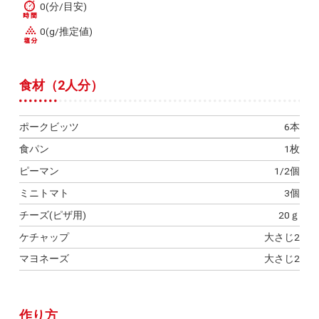
0(分/目安)
0(g/推定値)
食材（2人分）
ポークビッツ
6本
食パン
1枚
ピーマン
1/2個
ミニトマト
3個
チーズ(ピザ用)
20ｇ
ケチャップ
大さじ2
マヨネーズ
大さじ2
作り方