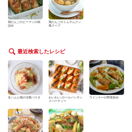
鶏だんごのピーマンの肉
鶏だんごのトムヤムクン
詰め
風スープ
最近検索したレシピ
生ハムと桃の冷製パスタ
わいわい♪ロールパンサン
ウインナーの野菜炒め
ドパーティー