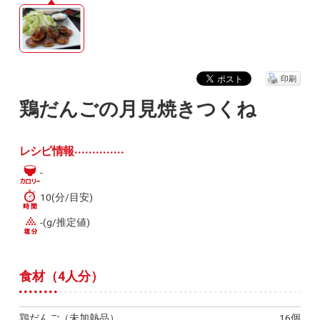
印刷
鶏だんごの月見焼きつくね
レシピ情報
-
10(分/目安)
-(g/推定値)
食材（4人分）
鶏だんご（未加熱品）
16個