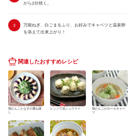
がら2分焼く。
万能ねぎ、白ごまをふり、お好みでキャベツと温泉卵
を添えて出来上がり！
関連したおすすめレシピ
鶏だんごとなすの重ね蒸
レンジで花シュウマイ
鶏だんごのロールキャベ
し
ツ