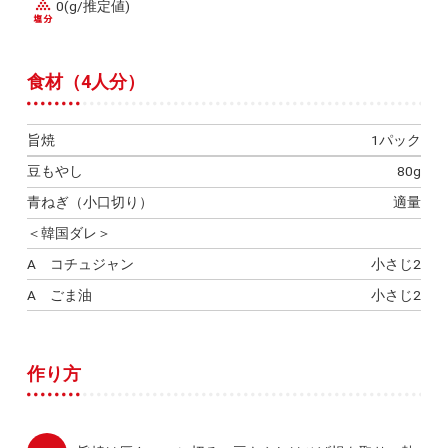
0(g/推定値)
食材（4人分）
旨焼
1パック
豆もやし
80g
青ねぎ（小口切り）
適量
＜韓国ダレ＞
A コチュジャン
小さじ2
A ごま油
小さじ2
作り方