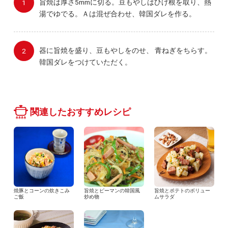
旨焼は厚さ5mmに切る。豆もやしはひげ根を取り、熱
湯でゆでる。Ａは混ぜ合わせ、韓国ダレを作る。
器に旨焼を盛り、豆もやしをのせ、 青ねぎをちらす。
韓国ダレをつけていただく。
関連したおすすめレシピ
焼豚とコーンの炊きこみ
旨焼とピーマンの韓国風
旨焼とポテトのボリュー
ご飯
炒め物
ムサラダ