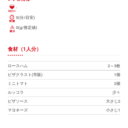
-
0(分/目安)
0(g/推定値)
食材（1人分）
ロースハム
2～3枚
ピザクラスト(市販)
1個
ミニトマト
2個
ルッコラ
少々
ピザソース
大さじ2
マヨネーズ
小さじ1