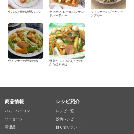
生ハムと桃の冷製パスタ
わいわい♪ロールパンサン
ウインナーのゴーヤチャ
ドパーティー
ンプルー
ウインナーの野菜炒め
野菜たっぷりのあんかけ
かた焼きそば
商品情報
レシピ紹介
ハム・ベーコン
レシピ一覧
ソーセージ
投稿レシピ
調理品
飾り切りランド