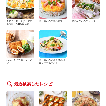
きのことロースハムの柑
ロースハムの春色寿司
菜の花とハムのサラダ
橘寿司、Kiri豆腐添え
ハムとキノコのカレーパ
ロースハムと夏野菜の涼
ン
風クリームパスタ
最近検索したレシピ