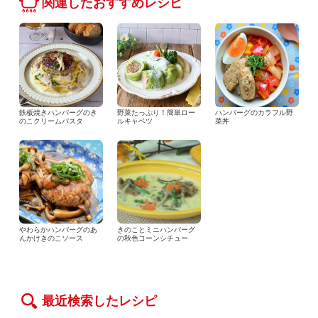
関連したおすすめレシピ
鉄板焼きハンバーグのき
野菜たっぷり！簡単ロー
ハンバーグのカラフル野
のこクリームパスタ
ルキャベツ
菜丼
やわらかハンバーグのあ
きのことミニハンバーグ
んかけきのこソース
の秋色コーンシチュー
最近検索したレシピ