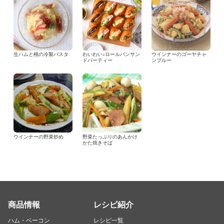
生ハムと桃の冷製パスタ
わいわい♪ロールパンサン
ウインナーのゴーヤチャ
ドパーティー
ンプルー
ウインナーの野菜炒め
野菜たっぷりのあんかけ
かた焼きそば
商品情報
レシピ紹介
ハム・ベーコン
レシピ一覧