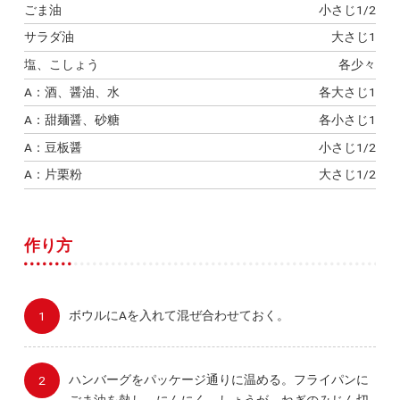
ごま油
小さじ1/2
サラダ油
大さじ1
塩、こしょう
各少々
A：酒、醤油、水
各大さじ1
A：甜麺醤、砂糖
各小さじ1
A：豆板醤
小さじ1/2
A：片栗粉
大さじ1/2
作り方
ボウルにAを入れて混ぜ合わせておく。
ハンバーグをパッケージ通りに温める。フライパンに
ごま油を熱し、にんにく、しょうが、ねぎのみじん切