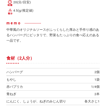
20(分/目安)
4.5(g/推定値)
memo
中華風のオリジナルソースがふっくらした厚みと手作り感のあ
るハンバーグにピッタリで、野菜もたっぷりの食べ応えのある
一品です。
食材（2人分）
ハンバーグ
2個
もやし
1袋
赤パプリカ
1/4個
青ねぎ
2本
にんにく、しょうが、ねぎのみじん切り
各大さじ1