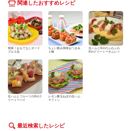
関連したおすすめレシピ
簡単！おもてなしオード
ちょい飲み簡単おつまみ
生ハムとKiriのふわふわ
ブル２品
２種
Kiriクリーミーオムレツ
生ハムとフルーツのKiriク
レモン酢玉ねぎの生ハム
リーミーパイ
マフィン
最近検索したレシピ