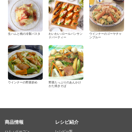
生ハムと桃の冷製パスタ
わいわい♪ロールパンサン
ウインナーのゴーヤチャ
ドパーティー
ンプルー
ウインナーの野菜炒め
野菜たっぷりのあんかけ
かた焼きそば
商品情報
レシピ紹介
ハム・ベーコン
レシピ一覧