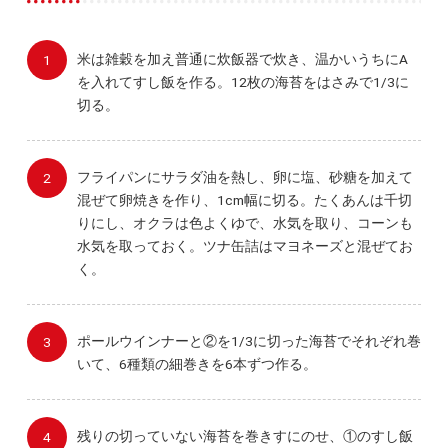
米は雑穀を加え普通に炊飯器で炊き、温かいうちにA
を入れてすし飯を作る。12枚の海苔をはさみで1/3に
切る。
フライパンにサラダ油を熱し、卵に塩、砂糖を加えて
混ぜて卵焼きを作り、1cm幅に切る。たくあんは千切
りにし、オクラは色よくゆで、水気を取り、コーンも
水気を取っておく。ツナ缶詰はマヨネーズと混ぜてお
く。
ポールウインナーと②を1/3に切った海苔でそれぞれ巻
いて、6種類の細巻きを6本ずつ作る。
残りの切っていない海苔を巻きすにのせ、①のすし飯