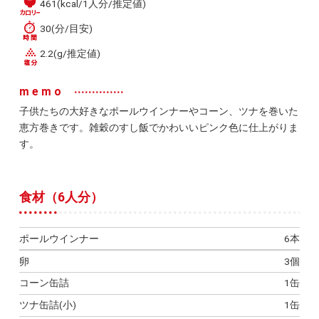
461(kcal/1人分/推定値)
30(分/目安)
2.2(g/推定値)
memo
子供たちの大好きなポールウインナーやコーン、ツナを巻いた
恵方巻きです。雑穀のすし飯でかわいいピンク色に仕上がりま
す。
食材（6人分）
ポールウインナー
6本
卵
3個
コーン缶詰
1缶
ツナ缶詰(小)
1缶