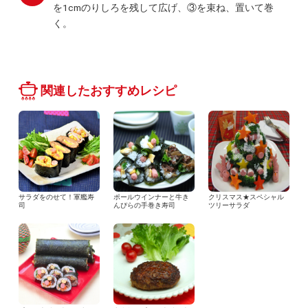
を1cmのりしろを残して広げ、③を束ね、置いて巻
く。
関連したおすすめレシピ
サラダをのせて！軍艦寿
ポールウインナーと牛き
クリスマス★スペシャル
司
んぴらの手巻き寿司
ツリーサラダ