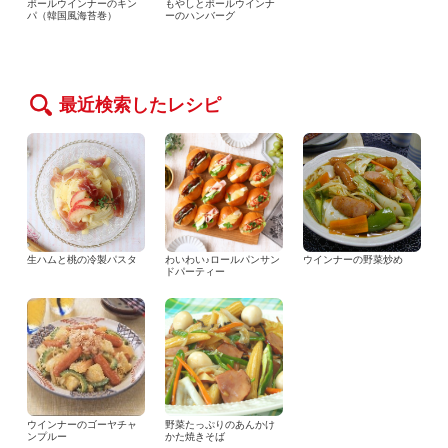
ポールウインナーのキン
もやしとポールウインナ
パ（韓国風海苔巻）
ーのハンバーグ
最近検索したレシピ
生ハムと桃の冷製パスタ
わいわい♪ロールパンサン
ウインナーの野菜炒め
ドパーティー
ウインナーのゴーヤチャ
野菜たっぷりのあんかけ
ンプルー
かた焼きそば