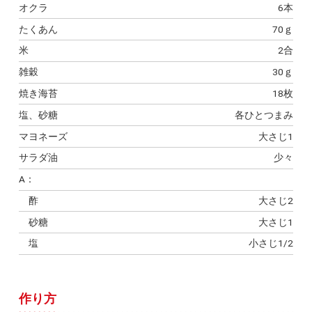
オクラ
6本
たくあん
70ｇ
米
2合
雑穀
30ｇ
焼き海苔
18枚
塩、砂糖
各ひとつまみ
マヨネーズ
大さじ1
サラダ油
少々
A：
酢
大さじ2
砂糖
大さじ1
塩
小さじ1/2
作り方