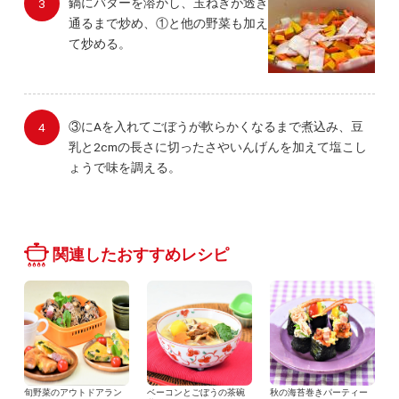
鍋にバターを溶かし、玉ねぎが透き
通るまで炒め、①と他の野菜も加え
て炒める。
③にAを入れてごぼうが軟らかくなるまで煮込み、豆
乳と2cmの長さに切ったさやいんげんを加えて塩こし
ょうで味を調える。
関連したおすすめレシピ
旬野菜のアウトドアラン
ベーコンとごぼうの茶碗
秋の海苔巻きパーティー