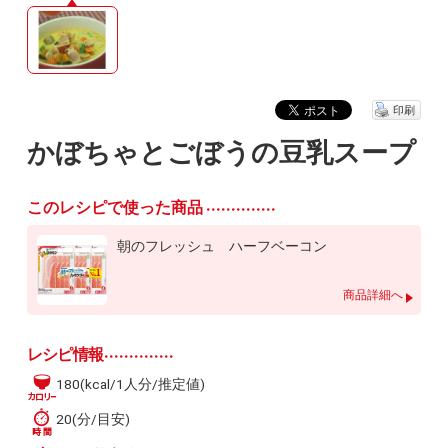
印刷
かぼちゃとごぼうの豆乳スープ
このレシピで使った商品
朝のフレッシュ ハーフベーコン
商品詳細へ
レシピ情報
180(kcal/1人分/推定値)
20(分/目安)