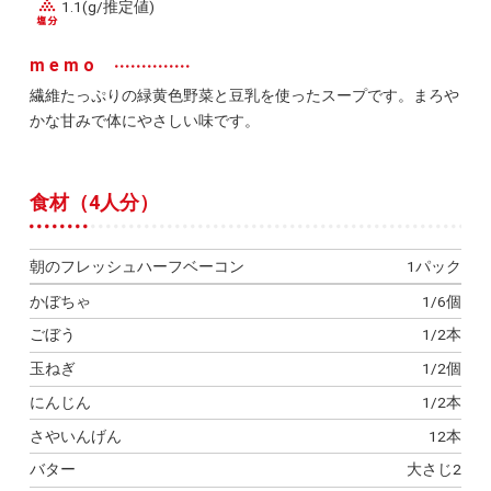
1.1(g/推定値)
memo
繊維たっぷりの緑黄色野菜と豆乳を使ったスープです。まろや
かな甘みで体にやさしい味です。
食材（4人分）
朝のフレッシュハーフベーコン
1パック
かぼちゃ
1/6個
ごぼう
1/2本
玉ねぎ
1/2個
にんじん
1/2本
さやいんげん
12本
バター
大さじ2