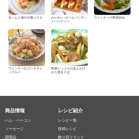
生ハムと桃の冷製パスタ
わいわい♪ロールパンサン
ウインナーの野菜炒め
ドパーティー
ウインナーのゴーヤチャ
野菜たっぷりのあんかけ
ンプルー
かた焼きそば
商品情報
レシピ紹介
ハム・ベーコン
レシピ一覧
ソーセージ
投稿レシピ
調理品
飾り切りランド