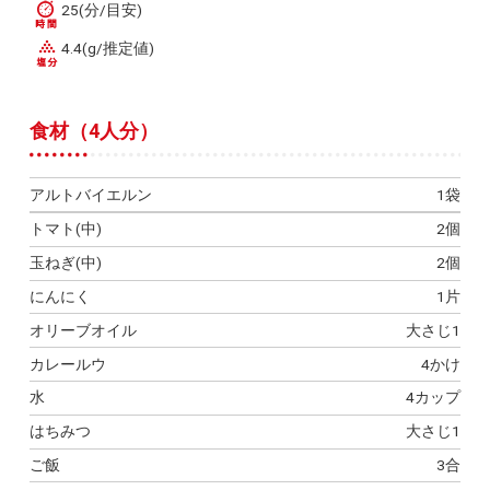
25(分/目安)
4.4(g/推定値)
食材（4人分）
アルトバイエルン
1袋
トマト(中)
2個
玉ねぎ(中)
2個
にんにく
1片
オリーブオイル
大さじ1
カレールウ
4かけ
水
4カップ
はちみつ
大さじ1
ご飯
3合