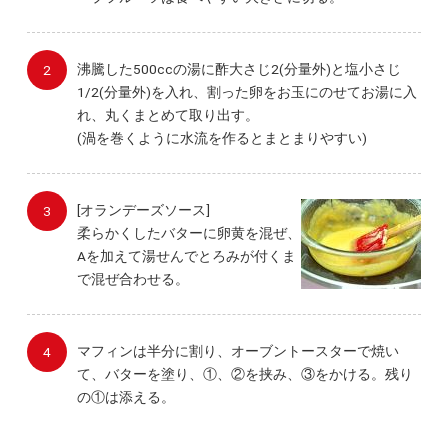
沸騰した500ccの湯に酢大さじ2(分量外)と塩小さじ
1/2(分量外)を入れ、割った卵をお玉にのせてお湯に入
れ、丸くまとめて取り出す。
(渦を巻くように水流を作るとまとまりやすい)
[オランデーズソース]
柔らかくしたバターに卵黄を混ぜ、
Aを加えて湯せんでとろみが付くま
で混ぜ合わせる。
マフィンは半分に割り、オーブントースターで焼い
て、バターを塗り、①、②を挟み、③をかける。残り
の①は添える。