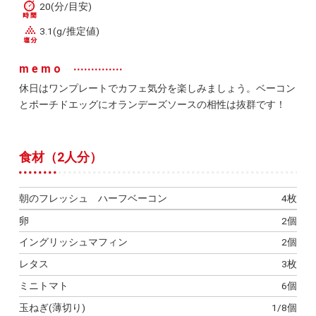
20(分/目安)
3.1(g/推定値)
memo
休日はワンプレートでカフェ気分を楽しみましょう。ベーコン
とポーチドエッグにオランデーズソースの相性は抜群です！
食材（2人分）
朝のフレッシュ ハーフベーコン
4枚
卵
2個
イングリッシュマフィン
2個
レタス
3枚
ミニトマト
6個
玉ねぎ(薄切り)
1/8個