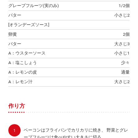
グレープフルーツ(実のみ)
1/2個
バター
小さじ2
[オランデーズソース]
卵黄
2個
バター
大さじ3
A：ウスターソース
小さじ1
A：塩こしょう
少々
A：レモンの皮
適量
A：レモン汁
大さじ2
作り方
ベーコンはフライパンでカリカリに焼き、 野菜とグレ
ープフルーツは食べやすい大きさに切る。