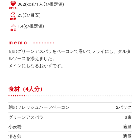
362(kcal/1人分/推定値)
25(分/目安)
1.4(g/推定値)
memo
旬のグリーンアスパラをベーコンで巻いてフライにし、タルタ
ルソースを添えました。
メインにもなるおかずです。
食材（4人分）
朝のフレッシュハーフベーコン
2パック
グリーンアスパラ
3束
小麦粉
適量
溶き卵
適量