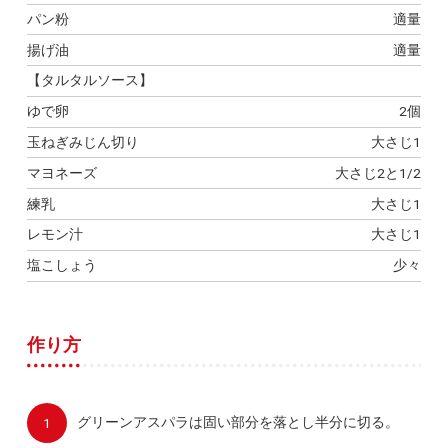
パン粉
適量
揚げ油
適量
【タルタルソース】
ゆで卵
2個
玉ねぎみじん切り
大さじ1
マヨネーズ
大さじ2と1/2
練乳
大さじ1
レモン汁
大さじ1
塩こしょう
少々
作り方
グリーンアスパラは固い部分を落とし半分に切る。