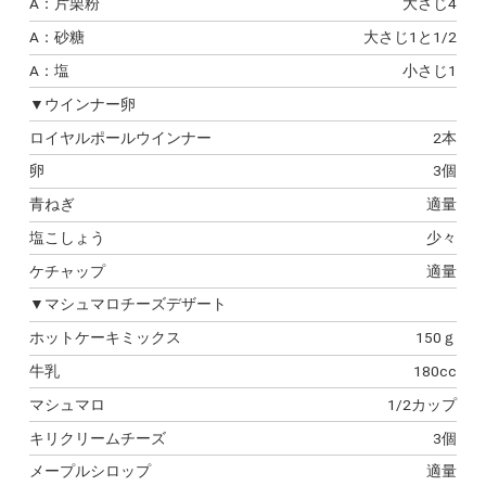
A：片栗粉
大さじ4
A：砂糖
大さじ1と1/2
A：塩
小さじ1
▼ウインナー卵
ロイヤルポールウインナー
2本
卵
3個
青ねぎ
適量
塩こしょう
少々
ケチャップ
適量
▼マシュマロチーズデザート
ホットケーキミックス
150ｇ
牛乳
180cc
マシュマロ
1/2カップ
キリクリームチーズ
3個
メープルシロップ
適量