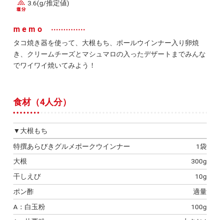
3.6(g/推定値)
memo
タコ焼き器を使って、大根もち、ポールウインナー入り卵焼
き、クリームチーズとマシュマロの入ったデザートまでみんな
でワイワイ焼いてみよう！
食材（4人分）
▼大根もち
特撰あらびきグルメポークウインナー
1袋
大根
300g
干しえび
10g
ポン酢
適量
A：白玉粉
100g