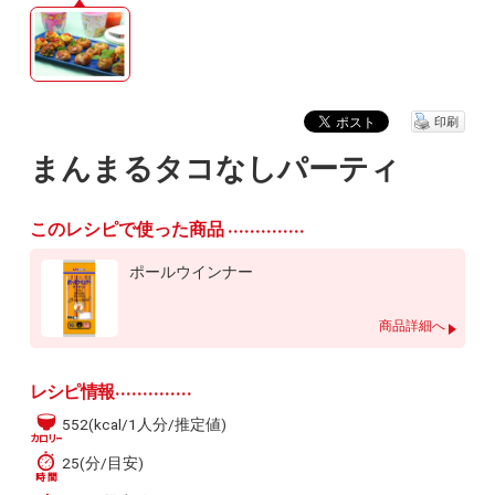
印刷
まんまるタコなしパーティ
このレシピで使った商品
ポールウインナー
商品詳細へ
レシピ情報
552(kcal/1人分/推定値)
25(分/目安)