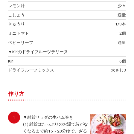
レモン汁
少々
こしょう
適量
きゅうり
1/3本
ミニトマト
2個
ベビーリーフ
適量
▼Kiriのドライフルーツテリーヌ
Kiri
6個
ドライフルーツミックス
大さじ3
作り方
▼雑穀サラダの生ハム巻き
(1) 雑穀はたっぷりのお湯で芯がな
くなるまで約15～20分ゆで、ざる