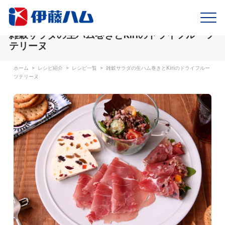
雑穀サラダの生ハム巻きとKiriのドライフルーツ
テリーヌ
ホーム
>
レシピ紹介
>
レシピ一覧
>
雑穀サラダの生ハム巻きとKiriのドライフルー
ツテリーヌ