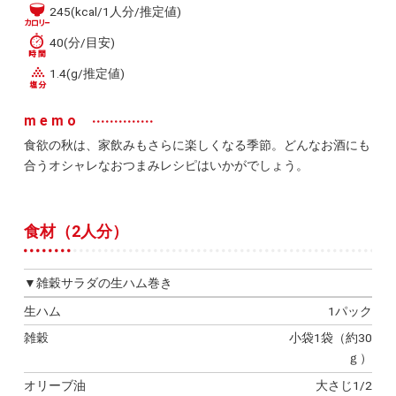
245(kcal/1人分/推定値)
40(分/目安)
1.4(g/推定値)
memo
食欲の秋は、家飲みもさらに楽しくなる季節。どんなお酒にも
合うオシャレなおつまみレシピはいかがでしょう。
食材（2人分）
▼雑穀サラダの生ハム巻き
生ハム
1パック
雑穀
小袋1袋（約30
ｇ）
オリーブ油
大さじ1/2