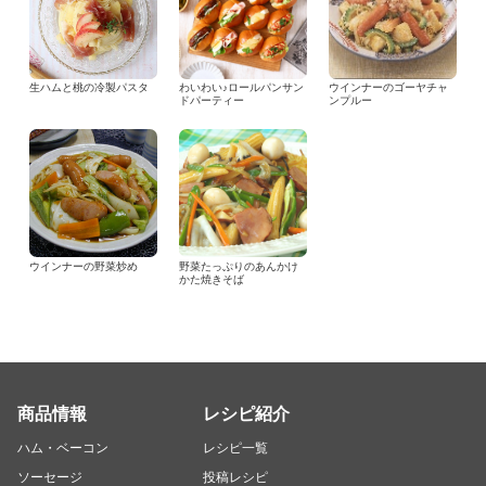
生ハムと桃の冷製パスタ
わいわい♪ロールパンサン
ウインナーのゴーヤチャ
ドパーティー
ンプルー
ウインナーの野菜炒め
野菜たっぷりのあんかけ
かた焼きそば
商品情報
レシピ紹介
ハム・ベーコン
レシピ一覧
ソーセージ
投稿レシピ