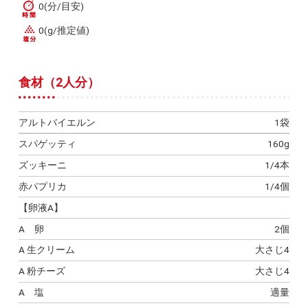
0(分/目安)
0(g/推定値)
食材（2人分）
アルトバイエルン
1袋
スパゲッティ
160g
ズッキーニ
1/4本
赤パプリカ
1/4個
【卵液A】
A 卵
2個
A 生クリーム
大さじ4
A 粉チーズ
大さじ4
A 塩
適量