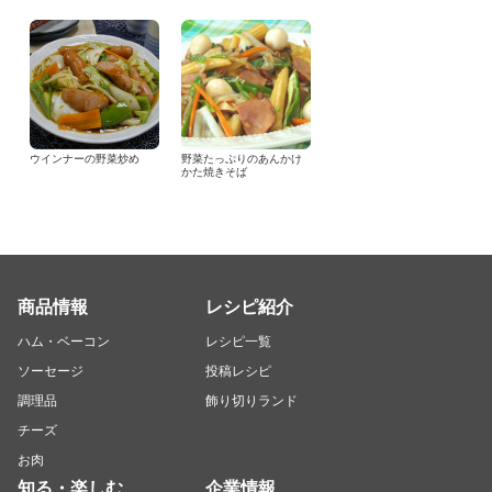
ウインナーの野菜炒め
野菜たっぷりのあんかけ
かた焼きそば
商品情報
レシピ紹介
ハム・ベーコン
レシピ一覧
ソーセージ
投稿レシピ
調理品
飾り切りランド
チーズ
お肉
知る・楽しむ
企業情報