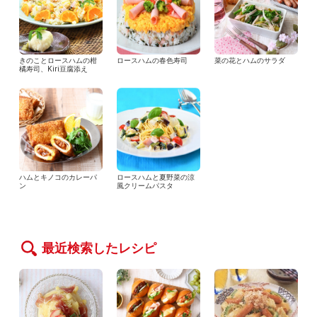
きのことロースハムの柑
ロースハムの春色寿司
菜の花とハムのサラダ
橘寿司、Kiri豆腐添え
ハムとキノコのカレーパ
ロースハムと夏野菜の涼
ン
風クリームパスタ
最近検索したレシピ