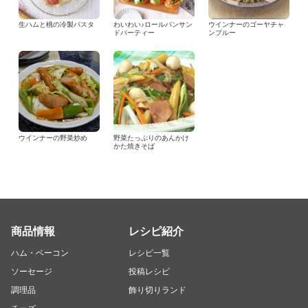
生ハムと桃の冷製パスタ
わいわい♪ロールパンサン
ウインナーのゴーヤチャ
ドパーティー
ンプルー
ウインナーの野菜炒め
野菜たっぷりのあんかけ
かた焼きそば
商品情報
レシピ紹介
ハム・ベーコン
レシピ一覧
ソーセージ
投稿レシピ
調理品
飾り切りランド