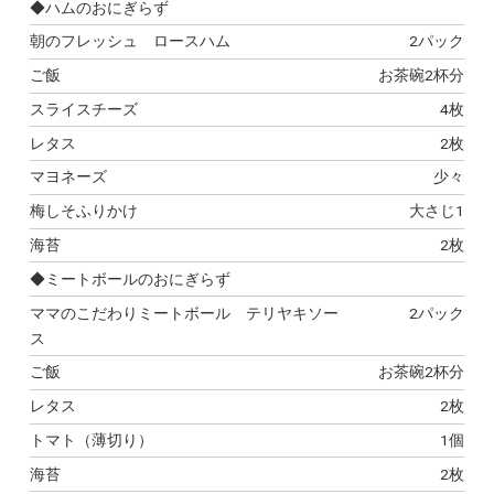
◆ハムのおにぎらず
朝のフレッシュ ロースハム
2パック
ご飯
お茶碗2杯分
スライスチーズ
4枚
レタス
2枚
マヨネーズ
少々
梅しそふりかけ
大さじ1
海苔
2枚
◆ミートボールのおにぎらず
ママのこだわりミートボール テリヤキソー
2パック
ス
ご飯
お茶碗2杯分
レタス
2枚
トマト（薄切り）
1個
海苔
2枚