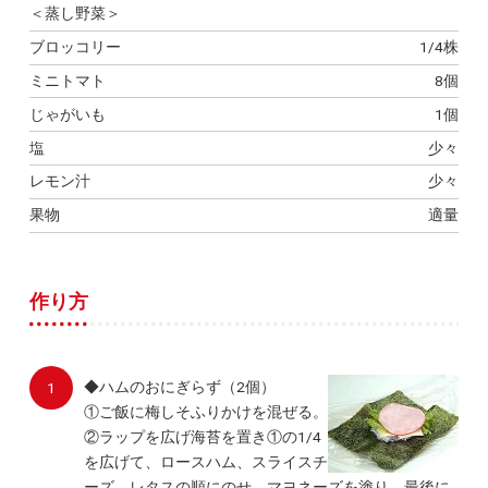
＜蒸し野菜＞
ブロッコリー
1/4株
ミニトマト
8個
じゃがいも
1個
塩
少々
レモン汁
少々
果物
適量
作り方
◆ハムのおにぎらず（2個）
①ご飯に梅しそふりかけを混ぜる。
②ラップを広げ海苔を置き①の1/4
を広げて、ロースハム、スライスチ
ーズ、レタスの順にのせ、マヨネーズを塗り、最後に