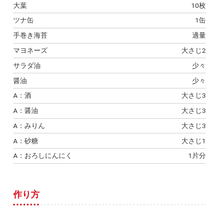
大葉
10枚
ツナ缶
1缶
手巻き海苔
適量
マヨネーズ
大さじ2
サラダ油
少々
醤油
少々
A：酒
大さじ3
A：醤油
大さじ3
A：みりん
大さじ3
A：砂糖
大さじ1
A：おろしにんにく
1片分
作り方