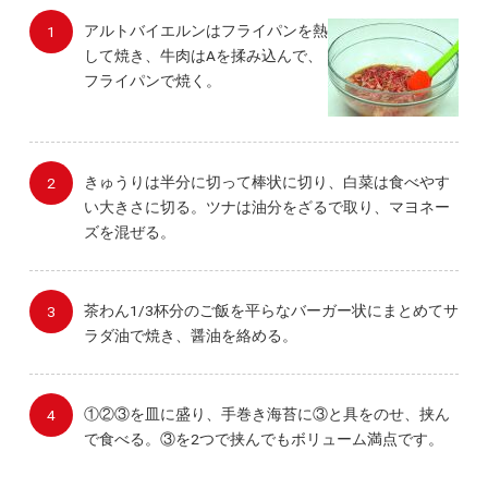
アルトバイエルンはフライパンを熱
して焼き、牛肉はAを揉み込んで、
フライパンで焼く。
きゅうりは半分に切って棒状に切り、白菜は食べやす
い大きさに切る。ツナは油分をざるで取り、マヨネー
ズを混ぜる。
茶わん1/3杯分のご飯を平らなバーガー状にまとめてサ
ラダ油で焼き、醤油を絡める。
①②③を皿に盛り、手巻き海苔に③と具をのせ、挟ん
で食べる。③を2つで挟んでもボリューム満点です。