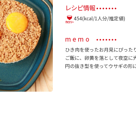
レシピ情報
454(kcal/1人分/推定値)
memo
ひき肉を使ったお月見にぴった
ご飯に、卵黄を落として夜空に
円の抜き型を使ってウサギの形