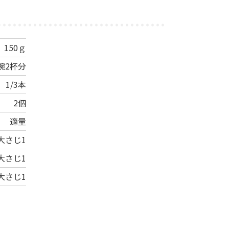
150ｇ
碗2杯分
1/3本
2個
適量
大さじ1
大さじ1
大さじ1