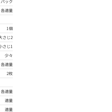
1パック
各適量
1個
大さじ2
小さじ1
少々
各適量
2枚
各適量
適量
適量