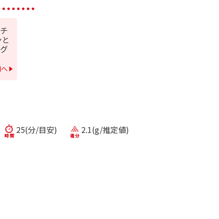
チ
ンと
グ
細へ
25(分/目安)
2.1(g/推定値)