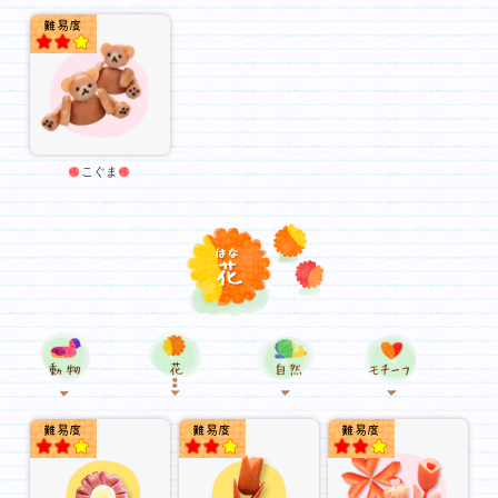
★★
こぐま
動物
花
自然
★★
★★
★★