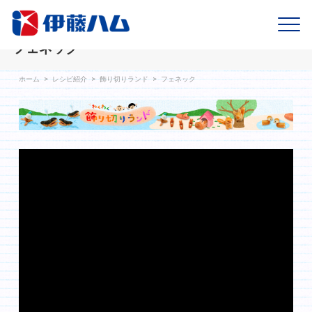
フェネック
ホーム
>
レシピ紹介
>
飾り切りランド
>
フェネック