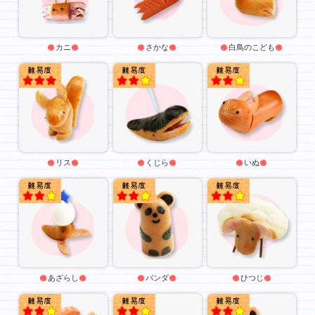
カニ
さかな
白鳥のこども
★★★
★★
★★
リス
くじら
いぬ
★★
★★
★★
あざらし
パンダ
ひつじ
★★
★★
★★