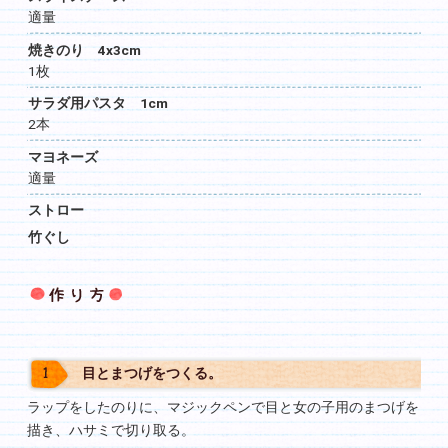
適量
焼きのり 4x3cm
1枚
サラダ用パスタ 1cm
2本
マヨネーズ
適量
ストロー
竹ぐし
作り方
目とまつげをつくる。
ラップをしたのりに、マジックペンで目と女の子用のまつげを
描き、ハサミで切り取る。