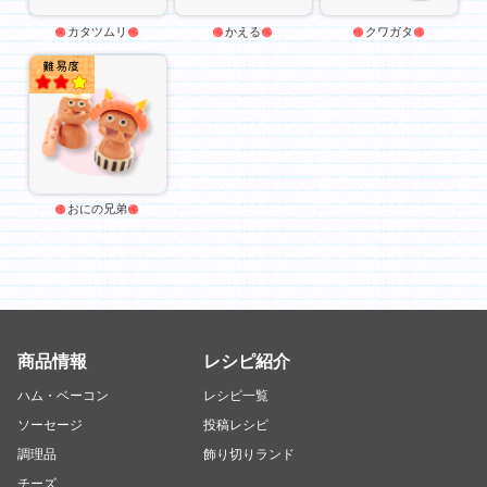
カタツムリ
かえる
クワガタ
★★
おにの兄弟
商品情報
レシピ紹介
ハム・ベーコン
レシピ一覧
ソーセージ
投稿レシピ
調理品
飾り切りランド
チーズ