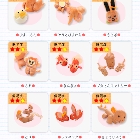
ひよこさん
ぞうとひまわり
うさぎ
★★
★★
★★
さる
きんぎょ
ブタさんファミリー
★★
★★
★★
とり
フェネック
きょうりゅう